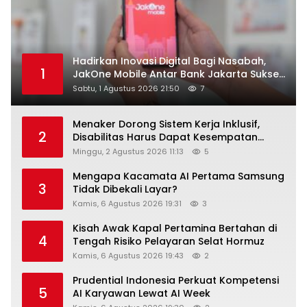
Hadirkan Inovasi Digital Bagi Nasabah,
1
JakOne Mobile Antar Bank Jakarta Sukses
Raih Digital Excellence Awards 2026
Sabtu, 1 Agustus 2026 21:50
7
Menaker Dorong Sistem Kerja Inklusif,
2
Disabilitas Harus Dapat Kesempatan
Setara
Minggu, 2 Agustus 2026 11:13
5
Mengapa Kacamata AI Pertama Samsung
3
Tidak Dibekali Layar?
Kamis, 6 Agustus 2026 19:31
3
Kisah Awak Kapal Pertamina Bertahan di
4
Tengah Risiko Pelayaran Selat Hormuz
Kamis, 6 Agustus 2026 19:43
2
Prudential Indonesia Perkuat Kompetensi
5
AI Karyawan Lewat AI Week