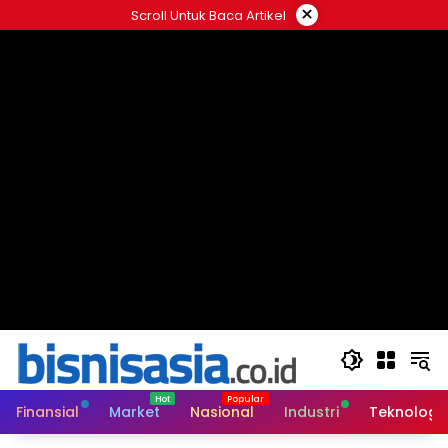
Langsung
×
Scroll Untuk Baca Artikel
ke
konten
Finansial
Market
Nasional
Industri
Teknologi